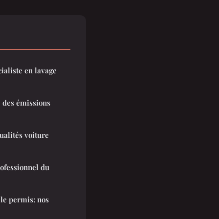
ialiste en lavage
e des émissions
ualités voiture
rofessionnel du
le permis: nos