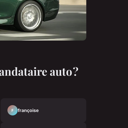
andataire auto ?
françoise
F