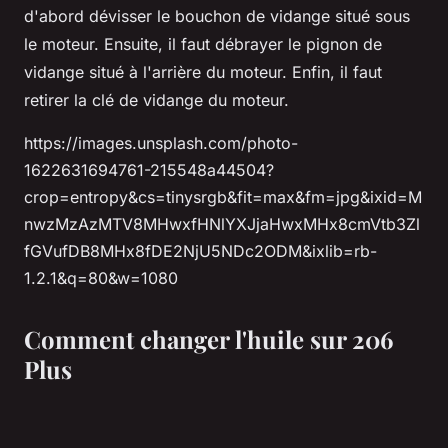
d'abord dévisser le bouchon de vidange situé sous
le moteur. Ensuite, il faut débrayer le pignon de
vidange situé à l'arrière du moteur. Enfin, il faut
retirer la clé de vidange du moteur.
https://images.unsplash.com/photo-
1622631694761-215548a44504?
crop=entropy&cs=tinysrgb&fit=max&fm=jpg&ixid=M
nwzMzAzMTV8MHwxfHNlYXJjaHwxMHx8cmVtb3Zl
fGVufDB8MHx8fDE2NjU5NDc2ODM&ixlib=rb-
1.2.1&q=80&w=1080
Comment changer l'huile sur 206
Plus